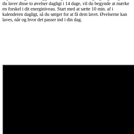
du laver disse to øvelser dagligt i 14 dage, vil du begynde at mærke
en forskel i dit energiniveau. Start med at sætte 10 min. af i
kalenderen dagligt, så du sørger for at få dem lavet. Øvelserne kan
laves, når og hvor det passer ind i din dag.