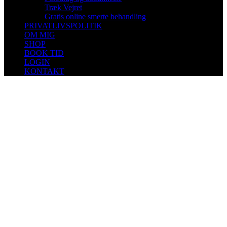
Træk Vejret
Gratis online smerte behandling
PRIVATLIVSPOLITIK
OM MIG
SHOP
BOOK TID
LOGIN
KONTAKT