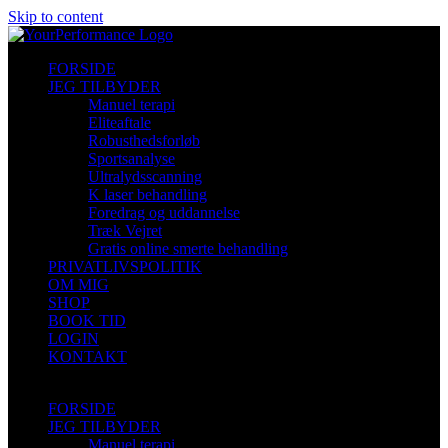
Skip to content
FORSIDE
JEG TILBYDER
Manuel terapi
Eliteaftale
Robusthedsforløb
Sportsanalyse
Ultralydsscanning
K laser behandling
Foredrag og uddannelse
Træk Vejret
Gratis online smerte behandling
PRIVATLIVSPOLITIK
OM MIG
SHOP
BOOK TID
LOGIN
KONTAKT
FORSIDE
JEG TILBYDER
Manuel terapi