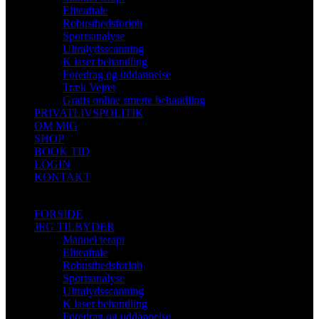
Eliteaftale
Robusthedsforløb
Sportsanalyse
Ultralydsscanning
K laser behandling
Foredrag og uddannelse
Træk Vejret
Gratis online smerte behandling
PRIVATLIVSPOLITIK
OM MIG
SHOP
BOOK TID
LOGIN
KONTAKT
FORSIDE
JEG TILBYDER
Manuel terapi
Eliteaftale
Robusthedsforløb
Sportsanalyse
Ultralydsscanning
K laser behandling
Foredrag og uddannelse