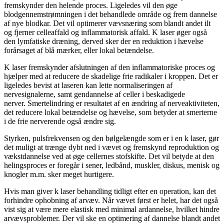
fremskynder den helende proces. Ligeledes vil den øge
blodgennemstrømningen i det behandlede område og frem dannelse
af nye blodkar. Det vil optimerer vævsnæring som blandt andet ilt
og fjerner celleaffald og inflammatorisk affald. K laser øger også
den lymfatiske dræning, derved sker der en reduktion i hævelse
forårsaget af blå mærker, eller lokal betændelse.
K laser fremskynder afslutningen af den inflammatoriske proces og
hjælper med at reducere de skadelige frie radikaler i kroppen. Det er
ligeledes bevist at laseren kan lette normaliseringen af
nervesignalerne, samt gendannelse af celler i beskadigede
nerver. Smertelindring er resultatet af en ændring af nerveaktiviteten,
det reducere lokal betændelse og hævelse, som betyder at smerterne
i de frie nerverende også ændre sig.
Styrken, pulsfrekvensen og den bølgelængde som er i en k laser, gør
det muligt at trænge dybt ned i vævet og fremskynd reproduktion og
vækstdannelse ved at øge cellernes stofskifte. Det vil betyde at den
helingsproces er foregår i sener, ledbånd, muskler, diskus, menisk og
knogler m.m. sker meget hurtigere.
Hvis man giver k laser behandling tidligt efter en operation, kan det
forhindre ophobning af arvæv. Når vævet først er helet, har det også
vist sig at være mere elastisk med minimal ardannelse, hvilket hindre
arvævsproblemer. Der vil ske en optimering af dannelse blandt andet