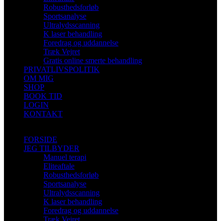
Robusthedsforløb
Sportsanalyse
Ultralydsscanning
K laser behandling
Foredrag og uddannelse
Træk Vejret
Gratis online smerte behandling
PRIVATLIVSPOLITIK
OM MIG
SHOP
BOOK TID
LOGIN
KONTAKT
FORSIDE
JEG TILBYDER
Manuel terapi
Eliteaftale
Robusthedsforløb
Sportsanalyse
Ultralydsscanning
K laser behandling
Foredrag og uddannelse
Træk Vejret