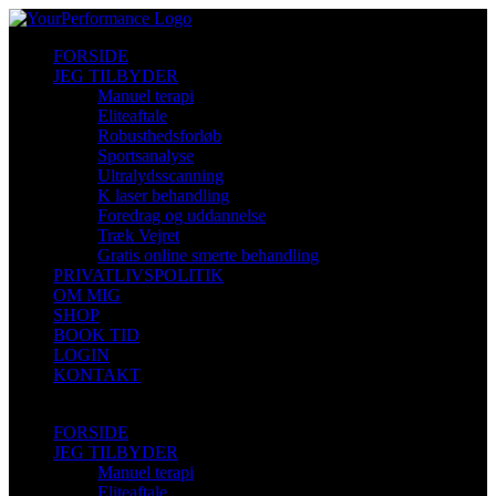
Skip
to
FORSIDE
content
JEG TILBYDER
Manuel terapi
Eliteaftale
Robusthedsforløb
Sportsanalyse
Ultralydsscanning
K laser behandling
Foredrag og uddannelse
Træk Vejret
Gratis online smerte behandling
PRIVATLIVSPOLITIK
OM MIG
SHOP
BOOK TID
LOGIN
KONTAKT
FORSIDE
JEG TILBYDER
Manuel terapi
Eliteaftale