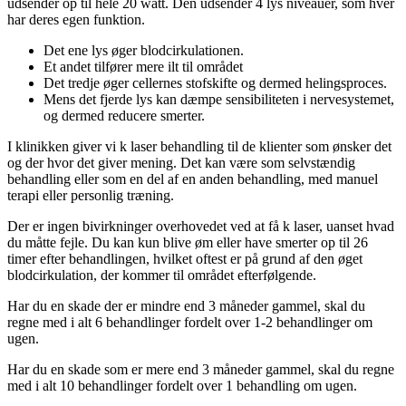
udsender op til hele 20 watt. Den udsender 4 lys niveauer, som hver
har deres egen funktion.
Det ene lys øger blodcirkulationen.
Et andet tilfører mere ilt til området
Det tredje øger cellernes stofskifte og dermed helingsproces.
Mens det fjerde lys kan dæmpe sensibiliteten i nervesystemet,
og dermed reducere smerter.
I klinikken giver vi k laser behandling til de klienter som ønsker det
og der hvor det giver mening. Det kan være som selvstændig
behandling eller som en del af en anden behandling, med manuel
terapi eller personlig træning.
Der er ingen bivirkninger overhovedet ved at få k laser, uanset hvad
du måtte fejle. Du kan kun blive øm eller have smerter op til 26
timer efter behandlingen, hvilket oftest er på grund af den øget
blodcirkulation, der kommer til området efterfølgende.
Har du en skade der er mindre end 3 måneder gammel, skal du
regne med i alt 6 behandlinger fordelt over 1-2 behandlinger om
ugen.
Har du en skade som er mere end 3 måneder gammel, skal du regne
med i alt 10 behandlinger fordelt over 1 behandling om ugen.