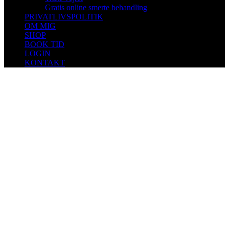
Gratis online smerte behandling
PRIVATLIVSPOLITIK
OM MIG
SHOP
BOOK TID
LOGIN
KONTAKT