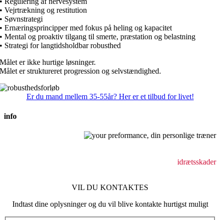
• Regulering af nervesystem
• Vejrtrækning og restitution
• Søvnstrategi
• Ernæringsprincipper med fokus på heling og kapacitet
• Mental og proaktiv tilgang til smerte, præstation og belastning
• Strategi for langtidsholdbar robusthed
Målet er ikke hurtige løsninger.
Målet er struktureret progression og selvstændighed.
Er du mand mellem 35-55år? Her er et tilbud for livet!
info
Behandling af bevægeapparatsskader
holdningsforstyrrelser
idrætsskader
VIL DU KONTAKTES
Indtast dine oplysninger og du vil blive kontakte hurtigst muligt