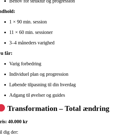
Behov for struktur og progression
ndhold:
1 × 90 min. session
11 × 60 min. sessioner
3–4 måneders varighed
u får:
Varig forbedring
Individuel plan og progression
Løbende tilpasning til din hverdag
Adgang til øvelser og guides
Transformation – Total ændring
ris: 40.000 kr
il dig der: