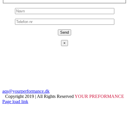
×
ADRESSE
Fjeldhammervej 15,
2610 Rødovre, Danmark
TELEFON
+4540913098
EMAIL
aqs@yourperformance.dk
Copyright 2019 | All Rights Reserved
YOUR PREFORMANCE
Page load link
Go
to
Top