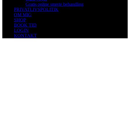
Gratis online smerte behandling
PRIVATLIVSPOLITIK
OM MIG
SHOP
BOOK TID
LOGIN
KONTAKT