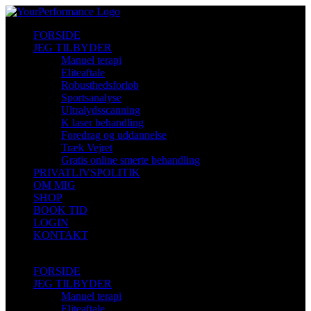
Skip
to
FORSIDE
content
JEG TILBYDER
Manuel terapi
Eliteaftale
Robusthedsforløb
Sportsanalyse
Ultralydsscanning
K laser behandling
Foredrag og uddannelse
Træk Vejret
Gratis online smerte behandling
PRIVATLIVSPOLITIK
OM MIG
SHOP
BOOK TID
LOGIN
KONTAKT
FORSIDE
JEG TILBYDER
Manuel terapi
Eliteaftale