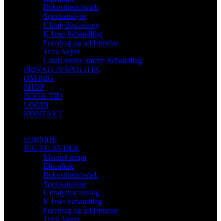
Robusthedsforløb
Sportsanalyse
Ultralydsscanning
K laser behandling
Foredrag og uddannelse
Træk Vejret
Gratis online smerte behandling
PRIVATLIVSPOLITIK
OM MIG
SHOP
BOOK TID
LOGIN
KONTAKT
FORSIDE
JEG TILBYDER
Manuel terapi
Eliteaftale
Robusthedsforløb
Sportsanalyse
Ultralydsscanning
K laser behandling
Foredrag og uddannelse
Træk Vejret