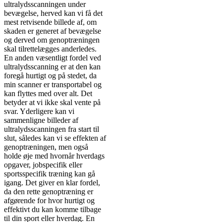
ultralydsscanningen under
bevægelse, herved kan vi få det
mest retvisende billede af, om
skaden er generet af bevægelse
og derved om genoptræningen
skal tilrettelægges anderledes.
En anden væsentligt fordel ved
ultralydsscanning er at den kan
foregå hurtigt og på stedet, da
min scanner er transportabel og
kan flyttes med over alt. Det
betyder at vi ikke skal vente på
svar. Yderligere kan vi
sammenligne billeder af
ultralydsscanningen fra start til
slut, således kan vi se effekten af
genoptræningen, men også
holde øje med hvornår hverdags
opgaver, jobspecifik eller
sportsspecifik træning kan gå
igang. Det giver en klar fordel,
da den rette genoptræning er
afgørende for hvor hurtigt og
effektivt du kan komme tilbage
til din sport eller hverdag. En