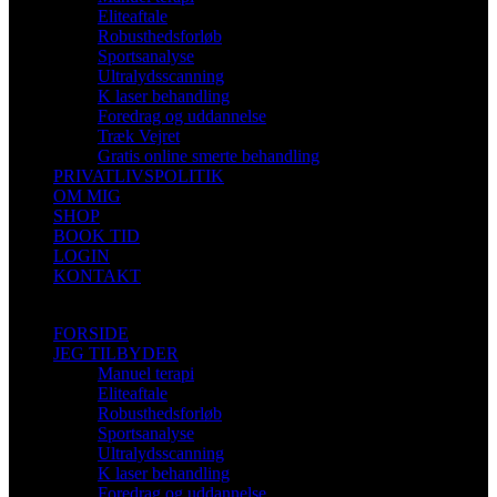
Eliteaftale
Robusthedsforløb
Sportsanalyse
Ultralydsscanning
K laser behandling
Foredrag og uddannelse
Træk Vejret
Gratis online smerte behandling
PRIVATLIVSPOLITIK
OM MIG
SHOP
BOOK TID
LOGIN
KONTAKT
FORSIDE
JEG TILBYDER
Manuel terapi
Eliteaftale
Robusthedsforløb
Sportsanalyse
Ultralydsscanning
K laser behandling
Foredrag og uddannelse