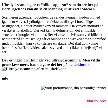
Ultralydsscanning er et “billedeapparat” som du ser her på
siden, ligeledes kan du se en scanning illustreret i videoen.
Scanneren udsender lydbølger, de sendes igennem huden og ned
igennem vævet. Lydbølgerne reflekteres tilbage i forskellige
hastigheder, alt efter hvilket væv vi rammer. Da vævets indhold af
væske er forskelligt. Derved kan vi definere om det er muskler,
sener eller knogler vi rammer. Ser vi eksempelvis som ved billedet
herunder på en muskel og får et billede af en væske/et mørkt område
midt i musklen, kan vi konstatere en skade. Det skal dog kunne
bekræftes fra flere vikler, således vi ved at det ikke er “fejl/støj” vi
ser.
Der er ingen bivirkninger ved ultralydsscanning. Men vil du
gerne læse mere, kan du gøre det her på
netdoktor.dk
info
Behandling af bevægeapparatsskader
holdningsforstyrrelser
idrætsskader