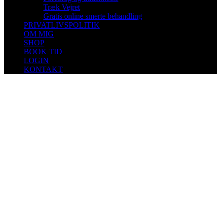
Træk Vejret
Gratis online smerte behandling
PRIVATLIVSPOLITIK
OM MIG
SHOP
BOOK TID
LOGIN
KONTAKT