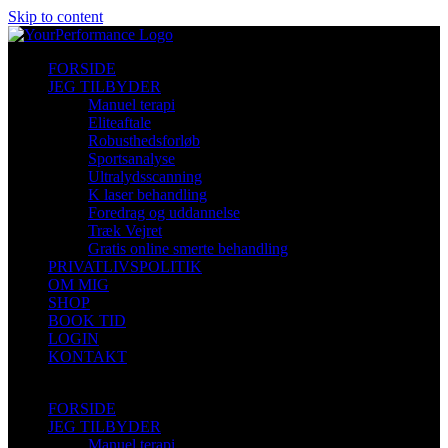
Skip to content
FORSIDE
JEG TILBYDER
Manuel terapi
Eliteaftale
Robusthedsforløb
Sportsanalyse
Ultralydsscanning
K laser behandling
Foredrag og uddannelse
Træk Vejret
Gratis online smerte behandling
PRIVATLIVSPOLITIK
OM MIG
SHOP
BOOK TID
LOGIN
KONTAKT
FORSIDE
JEG TILBYDER
Manuel terapi