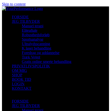
Skip to content
FORSIDE
JEG TILBYDER
Manuel terapi
Eliteaftale
Robusthedsforløb
Sportsanalyse
Ultralydsscanning
K laser behandling
Foredrag og uddannelse
Træk Vejret
Gratis online smerte behandling
PRIVATLIVSPOLITIK
OM MIG
SHOP
BOOK TID
LOGIN
KONTAKT
FORSIDE
JEG TILBYDER
Manuel terapi