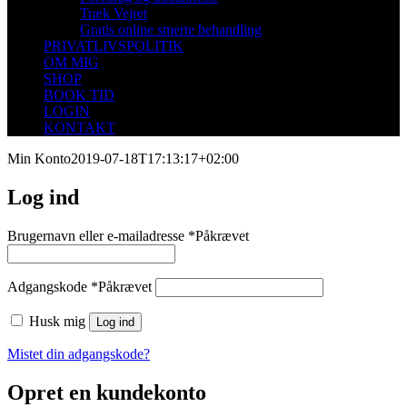
Træk Vejret
Gratis online smerte behandling
PRIVATLIVSPOLITIK
OM MIG
SHOP
BOOK TID
LOGIN
KONTAKT
Min Konto
2019-07-18T17:13:17+02:00
Log ind
Brugernavn eller e-mailadresse
*
Påkrævet
Adgangskode
*
Påkrævet
Husk mig
Log ind
Mistet din adgangskode?
Opret en kundekonto