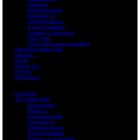
Eliteaftale
Robusthedsforløb
Sportsanalyse
Ultralydsscanning
K laser behandling
Foredrag og uddannelse
Træk Vejret
Gratis online smerte behandling
PRIVATLIVSPOLITIK
OM MIG
SHOP
BOOK TID
LOGIN
KONTAKT
FORSIDE
JEG TILBYDER
Manuel terapi
Eliteaftale
Robusthedsforløb
Sportsanalyse
Ultralydsscanning
K laser behandling
Foredrag og uddannelse