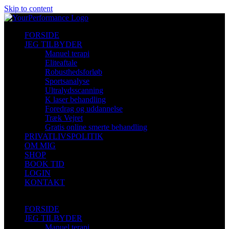
Skip to content
FORSIDE
JEG TILBYDER
Manuel terapi
Eliteaftale
Robusthedsforløb
Sportsanalyse
Ultralydsscanning
K laser behandling
Foredrag og uddannelse
Træk Vejret
Gratis online smerte behandling
PRIVATLIVSPOLITIK
OM MIG
SHOP
BOOK TID
LOGIN
KONTAKT
FORSIDE
JEG TILBYDER
Manuel terapi