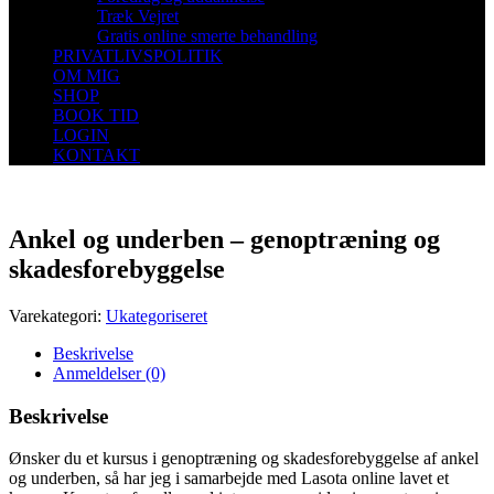
Træk Vejret
Gratis online smerte behandling
PRIVATLIVSPOLITIK
OM MIG
SHOP
BOOK TID
LOGIN
KONTAKT
Ankel og underben – genoptræning og
skadesforebyggelse
Varekategori:
Ukategoriseret
Beskrivelse
Anmeldelser (0)
Beskrivelse
Ønsker du et kursus i genoptræning og skadesforebyggelse af ankel
og underben, så har jeg i samarbejde med Lasota online lavet et