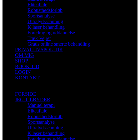
Eliteaftale
Robusthedsforløb
Sportsanalyse
Ultralydsscanning
K laser behandling
Foredrag og uddannelse
Træk Vejret
Gratis online smerte behandling
PRIVATLIVSPOLITIK
OM MIG
SHOP
BOOK TID
LOGIN
KONTAKT
FORSIDE
JEG TILBYDER
Manuel terapi
Eliteaftale
Robusthedsforløb
Sportsanalyse
Ultralydsscanning
K laser behandling
Foredrag og uddannelse