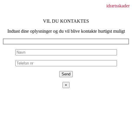
holdningsforstyrrelser
idrætsskader
VIL DU KONTAKTES
Indtast dine oplysninger og du vil blive kontakte hurtigst muligt
×
ADRESSE
Fjeldhammervej 15,
2610 Rødovre, Danmark
TELEFON
+4540913098
EMAIL