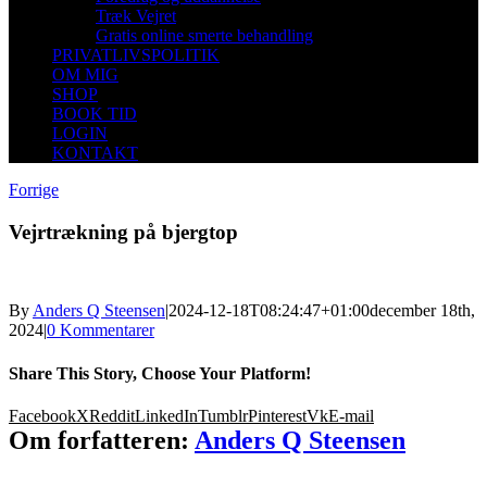
Træk Vejret
Gratis online smerte behandling
PRIVATLIVSPOLITIK
OM MIG
SHOP
BOOK TID
LOGIN
KONTAKT
Forrige
Vejrtrækning på bjergtop
By
Anders Q Steensen
|
2024-12-18T08:24:47+01:00
december 18th,
2024
|
0 Kommentarer
Share This Story, Choose Your Platform!
Facebook
X
Reddit
LinkedIn
Tumblr
Pinterest
Vk
E-mail
Om forfatteren:
Anders Q Steensen