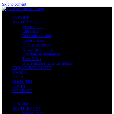
Skip to content
FORSIDE
JEG TILBYDER
Manuel terapi
Eliteaftale
Robusthedsforløb
Sportsanalyse
Ultralydsscanning
K laser behandling
Foredrag og uddannelse
Træk Vejret
Gratis online smerte behandling
PRIVATLIVSPOLITIK
OM MIG
SHOP
BOOK TID
LOGIN
KONTAKT
FORSIDE
JEG TILBYDER
Manuel terapi