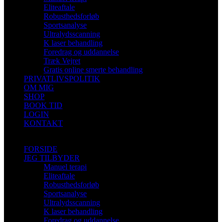
Eliteaftale
Robusthedsforløb
Sportsanalyse
Ultralydsscanning
K laser behandling
Foredrag og uddannelse
Træk Vejret
Gratis online smerte behandling
PRIVATLIVSPOLITIK
OM MIG
SHOP
BOOK TID
LOGIN
KONTAKT
FORSIDE
JEG TILBYDER
Manuel terapi
Eliteaftale
Robusthedsforløb
Sportsanalyse
Ultralydsscanning
K laser behandling
Foredrag og uddannelse