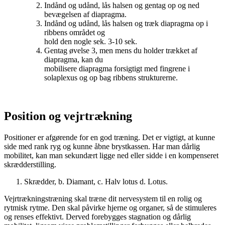
Indånd og udånd, lås halsen og gentag op og ned
bevægelsen af diapragma.
Indånd og udånd, lås halsen og træk diapragma op i
ribbens området og
hold den nogle sek. 3-10 sek.
Gentag øvelse 3, men mens du holder trækket af
diapragma, kan du
mobilisere diapragma forsigtigt med fingrene i
solaplexus og op bag ribbens strukturerne.
Position og vejrtrækning
Positioner er afgørende for en god træning. Det er vigtigt, at kunne
side med rank ryg og kunne åbne brystkassen. Har man dårlig
mobilitet, kan man sekundært ligge ned eller sidde i en kompenseret
skrædderstilling.
Skrædder, b. Diamant, c. Halv lotus d. Lotus.
Vejrtrækningstræning skal træne dit nervesystem til en rolig og
rytmisk rytme. Den skal påvirke hjerne og organer, så de stimuleres
og renses effektivt. Derved forebygges stagnation og dårlig