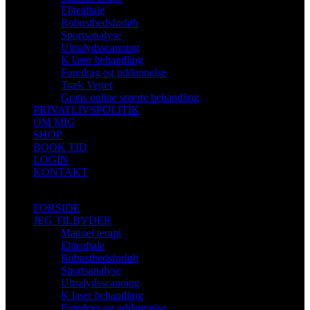
Eliteaftale
Robusthedsforløb
Sportsanalyse
Ultralydsscanning
K laser behandling
Foredrag og uddannelse
Træk Vejret
Gratis online smerte behandling
PRIVATLIVSPOLITIK
OM MIG
SHOP
BOOK TID
LOGIN
KONTAKT
FORSIDE
JEG TILBYDER
Manuel terapi
Eliteaftale
Robusthedsforløb
Sportsanalyse
Ultralydsscanning
K laser behandling
Foredrag og uddannelse