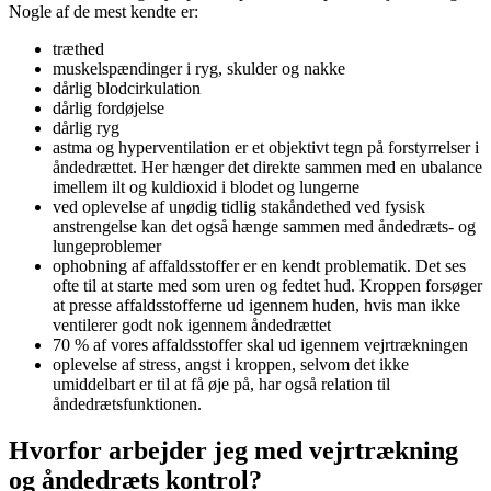
Nogle af de mest kendte er:
træthed
muskelspændinger i ryg, skulder og nakke
dårlig blodcirkulation
dårlig fordøjelse
dårlig ryg
astma og hyperventilation er et objektivt tegn på forstyrrelser i
åndedrættet. Her hænger det direkte sammen med en ubalance
imellem ilt og kuldioxid i blodet og lungerne
ved oplevelse af unødig tidlig stakåndethed ved fysisk
anstrengelse kan det også hænge sammen med åndedræts- og
lungeproblemer
ophobning af affaldsstoffer er en kendt problematik. Det ses
ofte til at starte med som uren og fedtet hud. Kroppen forsøger
at presse affaldsstofferne ud igennem huden, hvis man ikke
ventilerer godt nok igennem åndedrættet
70 % af vores affaldsstoffer skal ud igennem vejrtrækningen
oplevelse af stress, angst i kroppen, selvom det ikke
umiddelbart er til at få øje på, har også relation til
åndedrætsfunktionen.
Hvorfor arbejder jeg med vejrtrækning
og åndedræts kontrol?