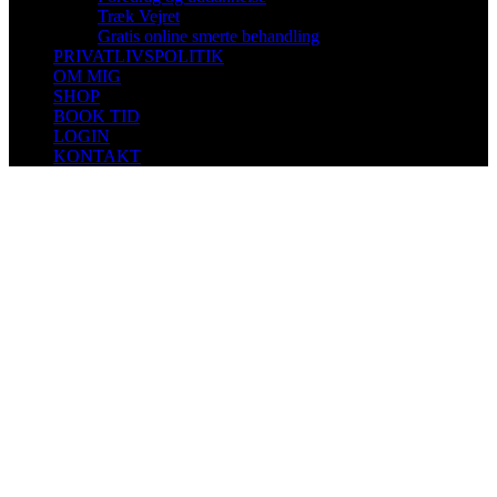
Træk Vejret
Gratis online smerte behandling
PRIVATLIVSPOLITIK
OM MIG
SHOP
BOOK TID
LOGIN
KONTAKT