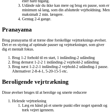
eller hård tilgang.
Udånde når du ikke kan mere og brug en pause, som er
minimum så lang, som din afsluttede vejrholdning. Men
maksimalt 2 min. længere.
Gentag 2-4 gange.
Pranayama
Brug pranayama til at træne dine forskellige vejrtræknings øvelser.
Det er en styring af optimale pauser og vejrtrækninger, som giver
dig et mentalt fokus.
Brug 1-2 forhold til en start, 1 indånding-2 udånding
Brug dernæst 1-2-2 1 indånding-2 vejrhold-2 udånding
Brug næst 1-2-2-1 indånding-2 vejrhold-2 udånding-1 pause.
Alternativer 2-8-4-1, 5-20-15-5 etc.
Beroligende vejrtrækning
Disse øvelser bruges til at berolige og smerte reducere
Helende vejrtrækning
Læg en hånd på et smerte punkt eller noget spændt og
træk vejret igennem.