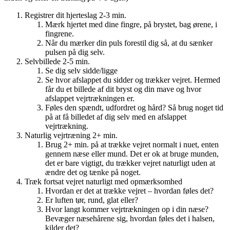
Registrer dit hjerteslag 2-3 min.
Mærk hjertet med dine fingre, på brystet, bag ørene, i
fingrene.
Når du mærker din puls forestil dig så, at du sænker
pulsen på dig selv.
Selvbillede 2-5 min.
Se dig selv sidde/ligge
Se hvor afslappet du sidder og trækker vejret. Hermed
får du et billede af dit bryst og din mave og hvor
afslappet vejrtrækningen er.
Føles den spændt, udfordret og hård? Så brug noget tid
på at få billedet af dig selv med en afslappet
vejrtrækning.
Naturlig vejrtræning 2+ min.
Brug 2+ min. på at trække vejret normalt i nuet, enten
gennem næse eller mund. Det er ok at bruge munden,
det er bare vigtigt, du trækker vejret naturligt uden at
ændre det og tænke på noget.
Træk fortsat vejret naturligt med opmærksomhed
Hvordan er det at trække vejret – hvordan føles det?
Er luften tør, rund, glat eller?
Hvor langt kommer vejrtrækningen op i din næse?
Bevæger næsehårene sig, hvordan føles det i halsen,
kilder det?