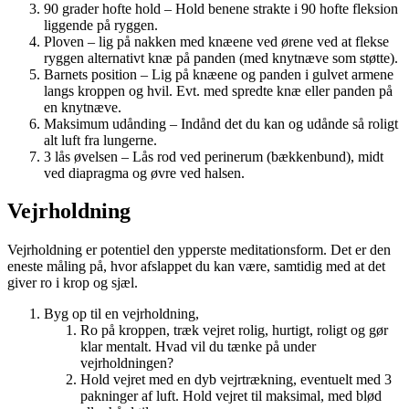
90 grader hofte hold – Hold benene strakte i 90 hofte fleksion
liggende på ryggen.
Ploven – lig på nakken med knæene ved ørene ved at flekse
ryggen alternativt knæ på panden (med knytnæve som støtte).
Barnets position – Lig på knæene og panden i gulvet armene
langs kroppen og hvil. Evt. med spredte knæ eller panden på
en knytnæve.
Maksimum udånding – Indånd det du kan og udånde så roligt
alt luft fra lungerne.
3 lås øvelsen – Lås rod ved perinerum (bækkenbund), midt
ved diapragma og øvre ved halsen.
Vejrholdning
Vejrholdning er potentiel den ypperste meditationsform. Det er den
eneste måling på, hvor afslappet du kan være, samtidig med at det
giver ro i krop og sjæl.
Byg op til en vejrholdning,
Ro på kroppen, træk vejret rolig, hurtigt, roligt og gør
klar mentalt. Hvad vil du tænke på under
vejrholdningen?
Hold vejret med en dyb vejrtrækning, eventuelt med 3
pakninger af luft. Hold vejret til maksimal, med blød