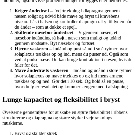
mobilitet, ligsom visse problemstillinger forbygges eller helbredes.
Kriger åndedræt
–
Vejrtrækning i diapragma gennem
næsen roligt og udvid både mave og bryst til kravebens
niveau. Lås i halsen og kontroller diapragma. Lyt til lyden når
du ånder – som at dukke et spejl.
Skiftende næsebor åndedræt
– V gennem næsen, et
næsebor indånding så højt i næsen som muligt og udånd
gennem modsatte. Byt næsebor og fortsæt.
Hjerne vaskeren
– Indånd og pust så ud i små rytmer hvor
solaplexus trækkes op og ind, mens du puster ud. Også som
ved at pudse næse. Du kan bruge kontraktion i næsen, hvis du
føler for det.
Mave åndedræts vaskeren
– Indånd og udånd i store rytmer
hvor solaplexus og mave trækkes op og ind mens armene
trækkes op og ned. Gør det i 10 sek. Og hold så en pause,
hvor du føler resultatet og kommer længere ned i afslapning.
Lunge kapacitet og fleksibilitet i bryst
Øvelserne gennemføres for at skabe en større fleksibilitet i ribbens
strukturerne og diapragma og større styrke i vejrtræknings
musklerne.
Bryst og skulder stræk