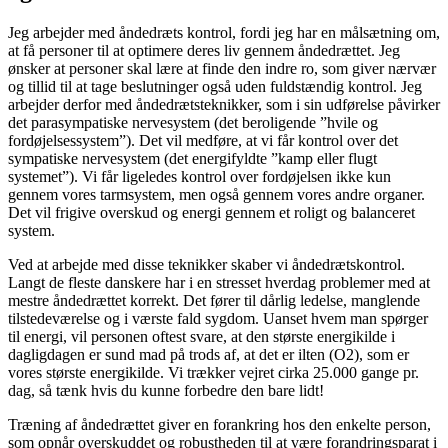
Jeg arbejder med åndedræts kontrol, fordi jeg har en målsætning om,
at få personer til at optimere deres liv gennem åndedrættet. Jeg
ønsker at personer skal lære at finde den indre ro, som giver nærvær
og tillid til at tage beslutninger også uden fuldstændig kontrol. Jeg
arbejder derfor med åndedrætsteknikker, som i sin udførelse påvirker
det parasympatiske nervesystem (det beroligende ”hvile og
fordøjelsessystem”). Det vil medføre, at vi får kontrol over det
sympatiske nervesystem (det energifyldte ”kamp eller flugt
systemet”). Vi får ligeledes kontrol over fordøjelsen ikke kun
gennem vores tarmsystem, men også gennem vores andre organer.
Det vil frigive overskud og energi gennem et roligt og balanceret
system.
Ved at arbejde med disse teknikker skaber vi åndedrætskontrol.
Langt de fleste danskere har i en stresset hverdag problemer med at
mestre åndedrættet korrekt. Det fører til dårlig ledelse, manglende
tilstedeværelse og i værste fald sygdom. Uanset hvem man spørger
til energi, vil personen oftest svare, at den største energikilde i
dagligdagen er sund mad på trods af, at det er ilten (O2), som er
vores største energikilde. Vi trækker vejret cirka 25.000 gange pr.
dag, så tænk hvis du kunne forbedre den bare lidt!
Træning af åndedrættet giver en forankring hos den enkelte person,
som opnår overskuddet og robustheden til at være forandringsparat i