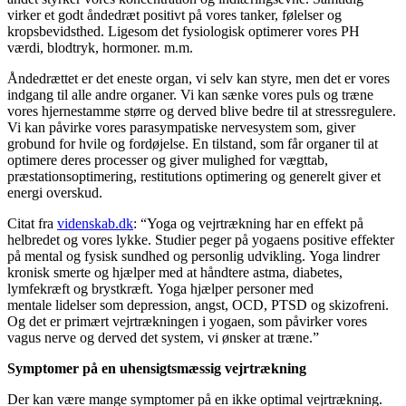
virker et godt åndedræt positivt på vores tanker, følelser og
kropsbevidsthed. Ligesom det fysiologisk optimerer vores PH
værdi, blodtryk, hormoner. m.m.
Åndedrættet er det eneste organ, vi selv kan styre, men det er vores
indgang til alle andre organer. Vi kan sænke vores puls og træne
vores hjernestamme større og derved blive bedre til at stressregulere.
Vi kan påvirke vores parasympatiske nervesystem som, giver
grobund for hvile og fordøjelse. En tilstand, som får organer til at
optimere deres processer og giver mulighed for vægttab,
præstationsoptimering, restitutions optimering og generelt giver et
energi overskud.
Citat fra
videnskab.dk
: “Yoga og vejrtrækning har en effekt på
helbredet og vores lykke. Studier peger på yogaens positive effekter
på mental og fysisk sundhed og personlig udvikling. Yoga lindrer
kronisk smerte og hjælper med at håndtere astma, diabetes,
lymfekræft og brystkræft. Yoga hjælper personer med
mentale lidelser som depression, angst, OCD, PTSD og skizofreni.
Og det er primært vejrtrækningen i yogaen, som påvirker vores
vagus nerve og derved det system, vi ønsker at træne.”
Symptomer på en uhensigtsmæssig vejrtrækning
Der kan være mange symptomer på en ikke optimal vejrtrækning.