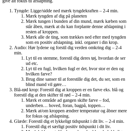
give alt fokus til afslapning.
Tyngde: Ligge/sidde ned mærk tyngdekraften – 2-4 min.
Mærk tyngden af dig på planeten
Mærk tungen i bunden af din mund, mærk kæben som
står åben, mærk at du kan forplante denne afslapning i
resten af kroppen.
Mærk alle de ting, som trækkes ned efter med tyngden
som en positiv afslapning. inkl. organer i din krop.
Audio: Hør lydene og forstil dig verden omkring dig – 2-4
min.
Lyt til en stemme, forestil dig deres tøj, hvordan de ser
ud etc.
Lyt til en fugl, hvilken fugl er det, hvor stor er den og
hvilken farve?
Brug dine sanser til at forestille dig det, du ser, som en
blind mand vil gøre…
Blå-rød krop: Forestil dig at kroppen er en farve eks. blå og
forestil dig at den skifter til rød – 2-4 min.
Mærk et område ad gangen skifte farve – fod,
underben… hoved, foran, bagpå, toppen…
Mærk at/om kroppen ændrer temperatur og åbner mere
for fokus og afslapning.
Glæde: Forestil dig et lykkeligt tidspunkt i dit liv. – 2-4 min.
Forestil dig et særligt positiv tidspunkt i dit liv.