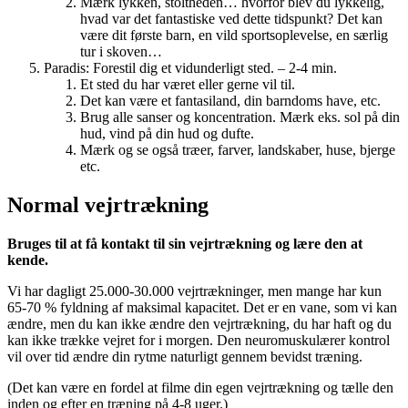
Mærk lykken, stoltheden… hvorfor blev du lykkelig,
hvad var det fantastiske ved dette tidspunkt? Det kan
være dit første barn, en vild sportsoplevelse, en særlig
tur i skoven…
Paradis: Forestil dig et vidunderligt sted. – 2-4 min.
Et sted du har været eller gerne vil til.
Det kan være et fantasiland, din barndoms have, etc.
Brug alle sanser og koncentration. Mærk eks. sol på din
hud, vind på din hud og dufte.
Mærk og se også træer, farver, landskaber, huse, bjerge
etc.
Normal vejrtrækning
Bruges til at få kontakt til sin vejrtrækning og lære den at
kende.
Vi har dagligt 25.000-30.000 vejrtrækninger, men mange har kun
65-70 % fyldning af maksimal kapacitet. Det er en vane, som vi kan
ændre, men du kan ikke ændre den vejrtrækning, du har haft og du
kan ikke trække vejret for i morgen. Den neuromuskulærer kontrol
vil over tid ændre din rytme naturligt gennem bevidst træning.
(Det kan være en fordel at filme din egen vejrtrækning og tælle den
inden og efter en træning på 4-8 uger.)