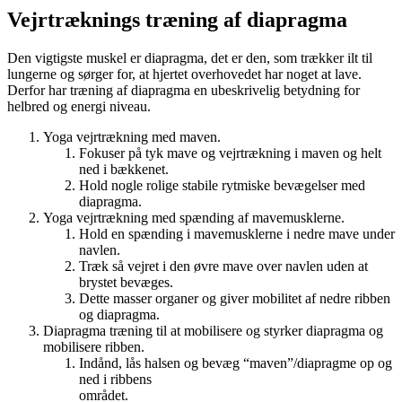
Vejrtræknings træning af diapragma
Den vigtigste muskel er diapragma, det er den, som trækker ilt til
lungerne og sørger for, at hjertet overhovedet har noget at lave.
Derfor har træning af diapragma en ubeskrivelig betydning for
helbred og energi niveau.
Yoga vejrtrækning med maven.
Fokuser på tyk mave og vejrtrækning i maven og helt
ned i bækkenet.
Hold nogle rolige stabile rytmiske bevægelser med
diapragma.
Yoga vejrtrækning med spænding af mavemusklerne.
Hold en spænding i mavemusklerne i nedre mave under
navlen.
Træk så vejret i den øvre mave over navlen uden at
brystet bevæges.
Dette masser organer og giver mobilitet af nedre ribben
og diapragma.
Diapragma træning til at mobilisere og styrker diapragma og
mobilisere ribben.
Indånd, lås halsen og bevæg “maven”/diapragme op og
ned i ribbens
området.