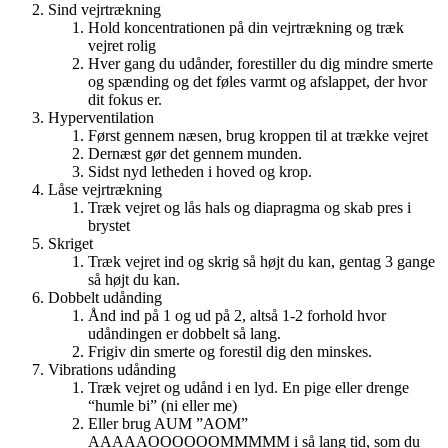
Sind vejrtrækning
Hold koncentrationen på din vejrtrækning og træk
vejret rolig
Hver gang du udånder, forestiller du dig mindre smerte
og spænding og det føles varmt og afslappet, der hvor
dit fokus er.
Hyperventilation
Først gennem næsen, brug kroppen til at trække vejret
Dernæst gør det gennem munden.
Sidst nyd letheden i hoved og krop.
Låse vejrtrækning
Træk vejret og lås hals og diapragma og skab pres i
brystet
Skriget
Træk vejret ind og skrig så højt du kan, gentag 3 gange
så højt du kan.
Dobbelt udånding
Ånd ind på 1 og ud på 2, altså 1-2 forhold hvor
udåndingen er dobbelt så lang.
Frigiv din smerte og forestil dig den minskes.
Vibrations udånding
Træk vejret og udånd i en lyd. En pige eller drenge
“humle bi” (ni eller me)
Eller brug AUM ”AOM”
AAAAAOOOOOOMMMMM i så lang tid, som du