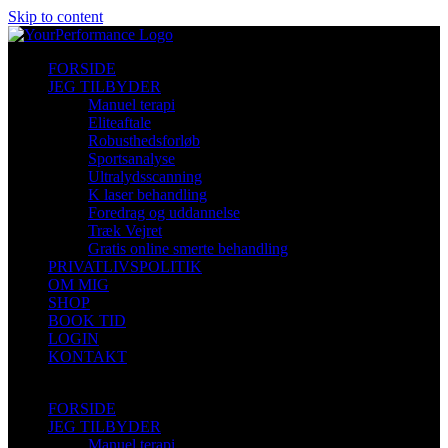
Skip to content
FORSIDE
JEG TILBYDER
Manuel terapi
Eliteaftale
Robusthedsforløb
Sportsanalyse
Ultralydsscanning
K laser behandling
Foredrag og uddannelse
Træk Vejret
Gratis online smerte behandling
PRIVATLIVSPOLITIK
OM MIG
SHOP
BOOK TID
LOGIN
KONTAKT
FORSIDE
JEG TILBYDER
Manuel terapi