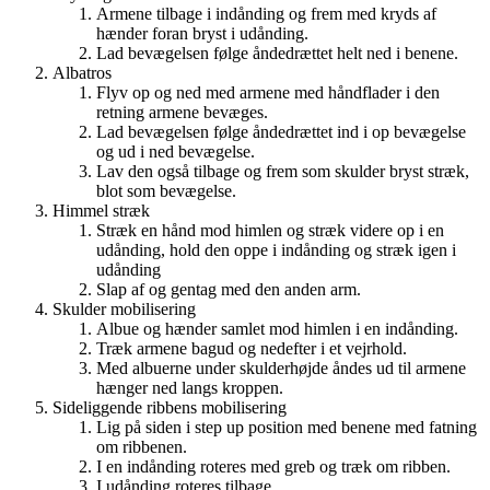
Armene tilbage i indånding og frem med kryds af
hænder foran bryst i udånding.
Lad bevægelsen følge åndedrættet helt ned i benene.
Albatros
Flyv op og ned med armene med håndflader i den
retning armene bevæges.
Lad bevægelsen følge åndedrættet ind i op bevægelse
og ud i ned bevægelse.
Lav den også tilbage og frem som skulder bryst stræk,
blot som bevægelse.
Himmel stræk
Stræk en hånd mod himlen og stræk videre op i en
udånding, hold den oppe i indånding og stræk igen i
udånding
Slap af og gentag med den anden arm.
Skulder mobilisering
Albue og hænder samlet mod himlen i en indånding.
Træk armene bagud og nedefter i et vejrhold.
Med albuerne under skulderhøjde åndes ud til armene
hænger ned langs kroppen.
Sideliggende ribbens mobilisering
Lig på siden i step up position med benene med fatning
om ribbenen.
I en indånding roteres med greb og træk om ribben.
I udånding roteres tilbage.