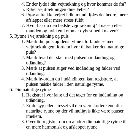
Er der lyde i din vejtrækning og hvor kommer de fra?
Rører vejrtrækningen dine læber?
Prøv at trække vejret i din mund, føles det bedre, mere
afslappet eller mere stress fuldt.
Hvor har du den bedste vejrtrækning? I næsen eller
munden og hvilken kommer dybest ned i maven?
Rytme i vejrtrækning og puls
Mærk din puls og dens rytme i forbindelse med
vejrtrækningen, fornem hvor tit banker den naturlige
puls?
Mærk hvad der sker med pulsen i indånding og
udånding?
Mærk at pulsen stiger ved indånding og falder ved
udånding.
Mærk hvordan du i udåndingen kan registrere, at
pulsen måske falder i den naturlige rytme.
Din naturlige rytme
Registrer hvor lang tid det tager for en indånding og
udånding.
Er du syg eller stresset vil den være kortere end din
naturlige rytme og der vil muligvis ikke være pauser
imellem.
Over tid registrer om du ændrer din naturlige rytme til
en mere harmonisk og afslappet rytme.