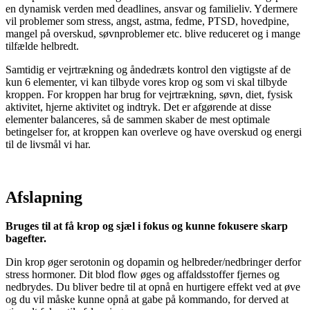
en dynamisk verden med deadlines, ansvar og familieliv. Ydermere
vil problemer som stress, angst, astma, fedme, PTSD, hovedpine,
mangel på overskud, søvnproblemer etc. blive reduceret og i mange
tilfælde helbredt.
Samtidig er vejrtrækning og åndedræts kontrol den vigtigste af de
kun 6 elementer, vi kan tilbyde vores krop og som vi skal tilbyde
kroppen. For kroppen har brug for vejrtrækning, søvn, diet, fysisk
aktivitet, hjerne aktivitet og indtryk. Det er afgørende at disse
elementer balanceres, så de sammen skaber de mest optimale
betingelser for, at kroppen kan overleve og have overskud og energi
til de livsmål vi har.
Afslapning
Bruges til at få krop og sjæl i fokus og kunne fokusere skarp
bagefter.
Din krop øger serotonin og dopamin og helbreder/nedbringer derfor
stress hormoner. Dit blod flow øges og affaldsstoffer fjernes og
nedbrydes. Du bliver bedre til at opnå en hurtigere effekt ved at øve
og du vil måske kunne opnå at gabe på kommando, for derved at