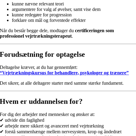
kunne nævne relevant teori
argumentere for valg af øvelser, samt vise dem
kunne redegøre for progression
forklare om mål og forventede effekter
Når du består begge dele, modtager du
certificeringen som
professionel vejrtrækningsterapeut
.
Forudsætning for optagelse
Deltagelse kræver, at du har gennemført:
“Vejrtrækningskursus for behandlere, psykologer og trænere”
Det sikrer, at alle deltagere starter med samme stærke fundament.
Hvem er uddannelsen for?
For dig der arbejder med mennesker og ønsker at:
✔ udvide din faglighed
✔ arbejde mere sikkert og avanceret med vejrtrækning
✔ forstå sammenhænge mellem nervesystem, krop og åndedræt