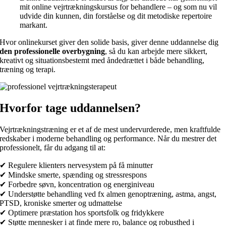
mit online vejrtrækningskursus for behandlere – og som nu vil
udvide din kunnen, din forståelse og dit metodiske repertoire
markant.
Hvor onlinekurset giver den solide basis, giver denne uddannelse dig
den professionelle overbygning
, så du kan arbejde mere sikkert,
kreativt og situationsbestemt med åndedrættet i både behandling,
træning og terapi.
Hvorfor tage uddannelsen?
Vejrtrækningstræning er et af de mest undervurderede, men kraftfulde
redskaber i moderne behandling og performance. Når du mestrer det
professionelt, får du adgang til at:
✔ Regulere klienters nervesystem på få minutter
✔ Mindske smerte, spænding og stressrespons
✔ Forbedre søvn, koncentration og energiniveau
✔ Understøtte behandling ved fx almen genoptræning, astma, angst,
PTSD, kroniske smerter og udmattelse
✔ Optimere præstation hos sportsfolk og fridykkere
✔ Støtte mennesker i at finde mere ro, balance og robusthed i