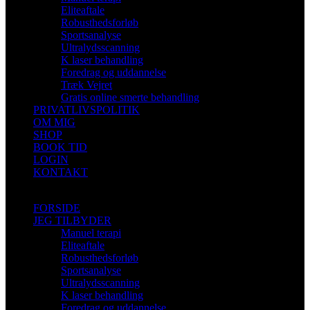
Eliteaftale
Robusthedsforløb
Sportsanalyse
Ultralydsscanning
K laser behandling
Foredrag og uddannelse
Træk Vejret
Gratis online smerte behandling
PRIVATLIVSPOLITIK
OM MIG
SHOP
BOOK TID
LOGIN
KONTAKT
FORSIDE
JEG TILBYDER
Manuel terapi
Eliteaftale
Robusthedsforløb
Sportsanalyse
Ultralydsscanning
K laser behandling
Foredrag og uddannelse