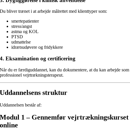
3. Dygtiggørelse i klinisk anvendelse
Du bliver trænet i at arbejde målrettet med klienttyper som:
smertepatienter
stress/angst
astma og KOL
PTSD
udmattelse
idrætsudøvere og fridykkere
4. Eksamination og certificering
Når du er færdiguddannet, kan du dokumentere, at du kan arbejde som
professionel vejrtrækningsterapeut.
Uddannelsens struktur
Uddannelsen består af:
Modul 1 – Gennemfør vejrtrækningskurset
online