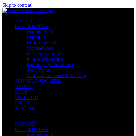
Skip to content
FORSIDE
JEG TILBYDER
Manuel terapi
Eliteaftale
Robusthedsforløb
Sportsanalyse
Ultralydsscanning
K laser behandling
Foredrag og uddannelse
Træk Vejret
Gratis online smerte behandling
PRIVATLIVSPOLITIK
OM MIG
SHOP
BOOK TID
LOGIN
KONTAKT
FORSIDE
JEG TILBYDER
Manuel terapi