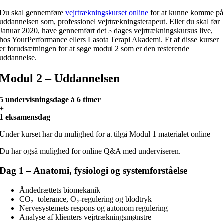
Du skal gennemføre
vejrtrækningskurset online
for at kunne komme p
uddannelsen som, professionel vejrtrækningsterapeut. Eller du skal før
Januar 2020, have gennemført det 3 dages vejrtrækningskursus live,
hos YourPerformance ellers Lasota Terapi Akademi. Et af disse kurser
er forudsætningen for at søge modul 2 som er den resterende
uddannelse.
Modul 2 – Uddannelsen
5 undervisningsdage á 6 timer
+
1 eksamensdag
Under kurset har du mulighed for at tilgå Modul 1 materialet online
Du har også mulighed for online Q&A med underviseren.
Dag 1 – Anatomi, fysiologi og systemforståelse
Åndedrættets biomekanik
CO₂–tolerance, O₂-regulering og blodtryk
Nervesystemets respons og autonom regulering
Analyse af klienters vejrtrækningsmønstre