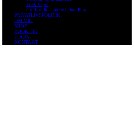
Træk Vejret
Gratis online smerte behandling
PRIVATLIVSPOLITIK
OM MIG
SHOP
BOOK TID
LOGIN
KONTAKT