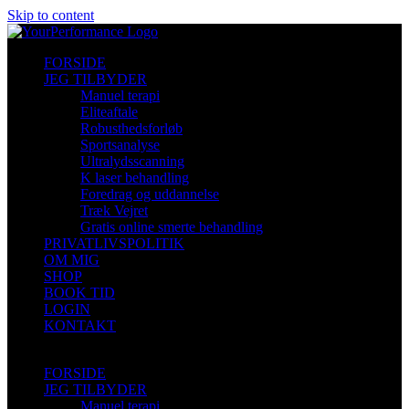
Skip to content
FORSIDE
JEG TILBYDER
Manuel terapi
Eliteaftale
Robusthedsforløb
Sportsanalyse
Ultralydsscanning
K laser behandling
Foredrag og uddannelse
Træk Vejret
Gratis online smerte behandling
PRIVATLIVSPOLITIK
OM MIG
SHOP
BOOK TID
LOGIN
KONTAKT
FORSIDE
JEG TILBYDER
Manuel terapi