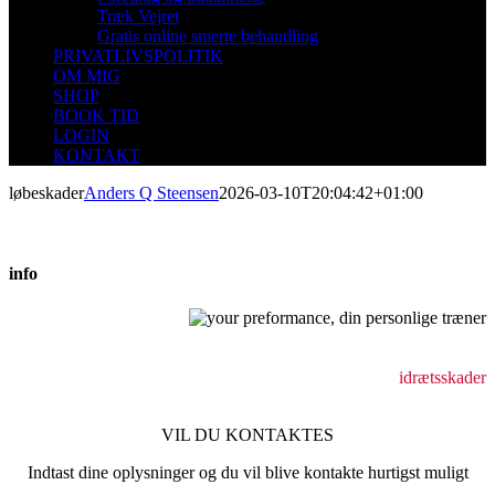
Træk Vejret
Gratis online smerte behandling
PRIVATLIVSPOLITIK
OM MIG
SHOP
BOOK TID
LOGIN
KONTAKT
løbeskader
Anders Q Steensen
2026-03-10T20:04:42+01:00
info
Behandling af bevægeapparatsskader
holdningsforstyrrelser
idrætsskader
VIL DU KONTAKTES
Indtast dine oplysninger og du vil blive kontakte hurtigst muligt