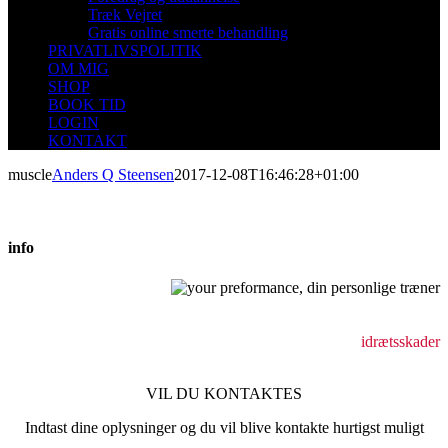
Træk Vejret
Gratis online smerte behandling
PRIVATLIVSPOLITIK
OM MIG
SHOP
BOOK TID
LOGIN
KONTAKT
muscle
Anders Q Steensen
2017-12-08T16:46:28+01:00
info
Behandling af bevægeapparatsskader
holdningsforstyrrelser
idrætsskader
VIL DU KONTAKTES
Indtast dine oplysninger og du vil blive kontakte hurtigst muligt