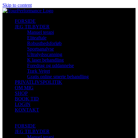
Skip to content
FORSIDE
JEG TILBYDER
Manuel terapi
Eliteaftale
Robusthedsforløb
Sportsanalyse
Ultralydsscanning
K laser behandling
Foredrag og uddannelse
Træk Vejret
Gratis online smerte behandling
PRIVATLIVSPOLITIK
OM MIG
SHOP
BOOK TID
LOGIN
KONTAKT
FORSIDE
JEG TILBYDER
Manuel terapi