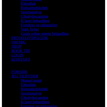
Eliteaftale
Robusthedsforløb
Sportsanalyse
Ultralydsscanning
K laser behandling
Foredrag og uddannelse
Træk Vejret
Gratis online smerte behandling
PRIVATLIVSPOLITIK
OM MIG
SHOP
BOOK TID
LOGIN
KONTAKT
FORSIDE
JEG TILBYDER
Manuel terapi
Eliteaftale
Robusthedsforløb
Sportsanalyse
Ultralydsscanning
K laser behandling
Foredrag og uddannelse