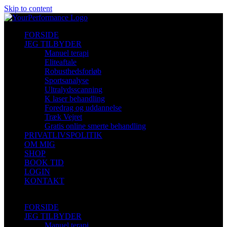
Skip to content
FORSIDE
JEG TILBYDER
Manuel terapi
Eliteaftale
Robusthedsforløb
Sportsanalyse
Ultralydsscanning
K laser behandling
Foredrag og uddannelse
Træk Vejret
Gratis online smerte behandling
PRIVATLIVSPOLITIK
OM MIG
SHOP
BOOK TID
LOGIN
KONTAKT
FORSIDE
JEG TILBYDER
Manuel terapi