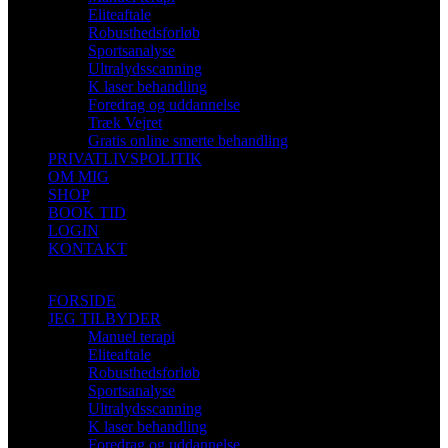
Eliteaftale
Robusthedsforløb
Sportsanalyse
Ultralydsscanning
K laser behandling
Foredrag og uddannelse
Træk Vejret
Gratis online smerte behandling
PRIVATLIVSPOLITIK
OM MIG
SHOP
BOOK TID
LOGIN
KONTAKT
FORSIDE
JEG TILBYDER
Manuel terapi
Eliteaftale
Robusthedsforløb
Sportsanalyse
Ultralydsscanning
K laser behandling
Foredrag og uddannelse