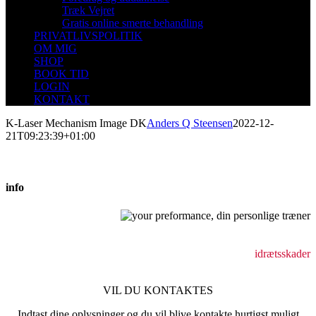
Træk Vejret
Gratis online smerte behandling
PRIVATLIVSPOLITIK
OM MIG
SHOP
BOOK TID
LOGIN
KONTAKT
K-Laser Mechanism Image DK
Anders Q Steensen
2022-12-
21T09:23:39+01:00
info
Behandling af bevægeapparatsskader
holdningsforstyrrelser
idrætsskader
VIL DU KONTAKTES
Indtast dine oplysninger og du vil blive kontakte hurtigst muligt