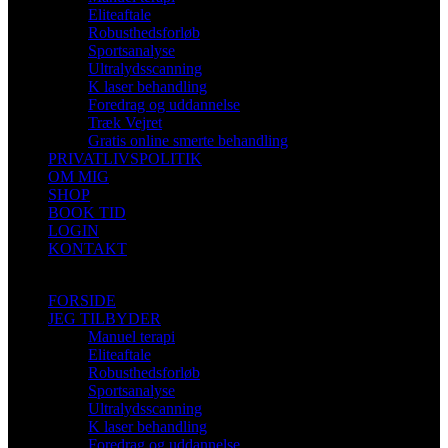
Eliteaftale
Robusthedsforløb
Sportsanalyse
Ultralydsscanning
K laser behandling
Foredrag og uddannelse
Træk Vejret
Gratis online smerte behandling
PRIVATLIVSPOLITIK
OM MIG
SHOP
BOOK TID
LOGIN
KONTAKT
FORSIDE
JEG TILBYDER
Manuel terapi
Eliteaftale
Robusthedsforløb
Sportsanalyse
Ultralydsscanning
K laser behandling
Foredrag og uddannelse