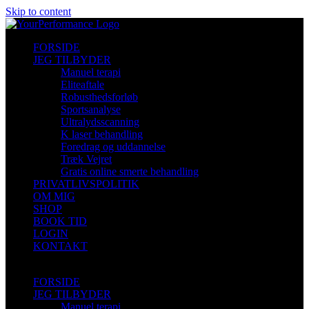
Skip to content
FORSIDE
JEG TILBYDER
Manuel terapi
Eliteaftale
Robusthedsforløb
Sportsanalyse
Ultralydsscanning
K laser behandling
Foredrag og uddannelse
Træk Vejret
Gratis online smerte behandling
PRIVATLIVSPOLITIK
OM MIG
SHOP
BOOK TID
LOGIN
KONTAKT
FORSIDE
JEG TILBYDER
Manuel terapi