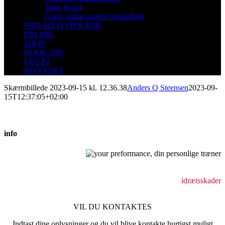
Træk Vejret
Gratis online smerte behandling
PRIVATLIVSPOLITIK
OM MIG
SHOP
BOOK TID
LOGIN
KONTAKT
Skærmbillede 2023-09-15 kl. 12.36.38
Anders Q Steensen
2023-09-
15T12:37:05+02:00
info
Behandling af bevægeapparatsskader
holdningsforstyrrelser
idrætsskader
VIL DU KONTAKTES
Indtast dine oplysninger og du vil blive kontakte hurtigst muligt