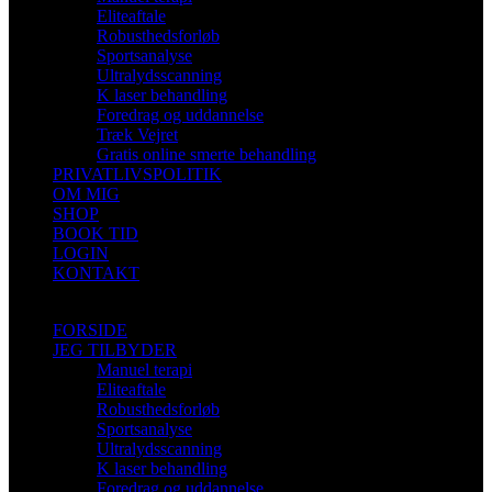
Eliteaftale
Robusthedsforløb
Sportsanalyse
Ultralydsscanning
K laser behandling
Foredrag og uddannelse
Træk Vejret
Gratis online smerte behandling
PRIVATLIVSPOLITIK
OM MIG
SHOP
BOOK TID
LOGIN
KONTAKT
FORSIDE
JEG TILBYDER
Manuel terapi
Eliteaftale
Robusthedsforløb
Sportsanalyse
Ultralydsscanning
K laser behandling
Foredrag og uddannelse