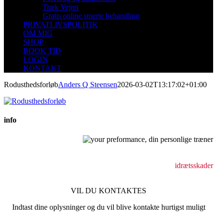
Træk Vejret
Gratis online smerte behandling
PRIVATLIVSPOLITIK
OM MIG
SHOP
BOOK TID
LOGIN
KONTAKT
Rodusthedsforløb
Anders Q Steensen
2026-03-02T13:17:02+01:00
info
Behandling af bevægeapparatsskader
holdningsforstyrrelser
idrætsskader
VIL DU KONTAKTES
Indtast dine oplysninger og du vil blive kontakte hurtigst muligt