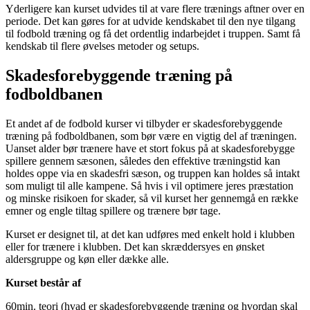
Yderligere kan kurset udvides til at vare flere trænings aftner over en
periode. Det kan gøres for at udvide kendskabet til den nye tilgang
til fodbold træning og få det ordentlig indarbejdet i truppen. Samt få
kendskab til flere øvelses metoder og setups.
Skadesforebyggende træning på
fodboldbanen
Et andet af de fodbold kurser vi tilbyder er skadesforebyggende
træning på fodboldbanen, som bør være en vigtig del af træningen.
Uanset alder bør trænere have et stort fokus på at skadesforebygge
spillere gennem sæsonen, således den effektive træningstid kan
holdes oppe via en skadesfri sæson, og truppen kan holdes så intakt
som muligt til alle kampene. Så hvis i vil optimere jeres præstation
og minske risikoen for skader, så vil kurset her gennemgå en række
emner og engle tiltag spillere og trænere bør tage.
Kurset er designet til, at det kan udføres med enkelt hold i klubben
eller for trænere i klubben. Det kan skræddersyes en ønsket
aldersgruppe og køn eller dække alle.
Kurset består af
60min. teori (hvad er skadesforebyggende træning og hvordan skal