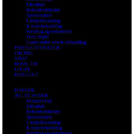
Eliteaftale
Robusthedsforløb
Sportsanalyse
Ultralydsscanning
K laser behandling
Foredrag og uddannelse
Træk Vejret
Gratis online smerte behandling
PRIVATLIVSPOLITIK
OM MIG
SHOP
BOOK TID
LOGIN
KONTAKT
FORSIDE
JEG TILBYDER
Manuel terapi
Eliteaftale
Robusthedsforløb
Sportsanalyse
Ultralydsscanning
K laser behandling
Foredrag og uddannelse