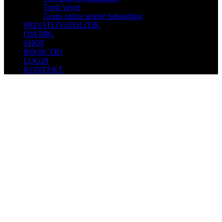
Træk Vejret
Gratis online smerte behandling
PRIVATLIVSPOLITIK
OM MIG
SHOP
BOOK TID
LOGIN
KONTAKT