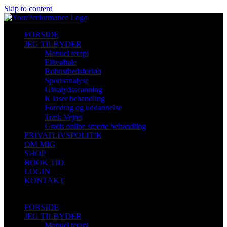
Skip to content
FORSIDE
JEG TILBYDER
Manuel terapi
Eliteaftale
Robusthedsforløb
Sportsanalyse
Ultralydsscanning
K laser behandling
Foredrag og uddannelse
Træk Vejret
Gratis online smerte behandling
PRIVATLIVSPOLITIK
OM MIG
SHOP
BOOK TID
LOGIN
KONTAKT
FORSIDE
JEG TILBYDER
Manuel terapi