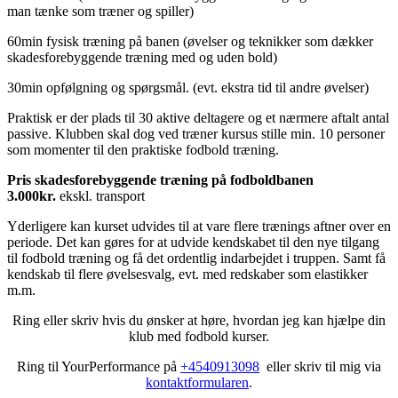
man tænke som træner og spiller)
60min fysisk træning på banen (øvelser og teknikker som dækker
skadesforebyggende træning med og uden bold)
30min opfølgning og spørgsmål. (evt. ekstra tid til andre øvelser)
Praktisk er der plads til 30 aktive deltagere og et nærmere aftalt antal
passive. Klubben skal dog ved træner kursus stille min. 10 personer
som momenter til den praktiske fodbold træning.
Pris skadesforebyggende træning på fodboldbanen
3.000kr.
ekskl. transport
Yderligere kan kurset udvides til at vare flere trænings aftner over en
periode. Det kan gøres for at udvide kendskabet til den nye tilgang
til fodbold træning og få det ordentlig indarbejdet i truppen. Samt få
kendskab til flere øvelsesvalg, evt. med redskaber som elastikker
m.m.
Ring eller skriv hvis du ønsker at høre, hvordan jeg kan hjælpe din
klub med fodbold kurser.
Ring til YourPerformance på
+4540913098
eller skriv til mig via
kontaktformularen
.