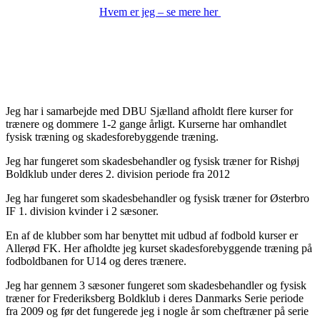
Hvem er jeg – se mere her
Udsnit af erfaring i fysisk træning og
skadesforebyggende træning til
fodboldspillere
Jeg har i samarbejde med DBU Sjælland afholdt flere kurser for
trænere og dommere 1-2 gange årligt. Kurserne har omhandlet
fysisk træning og skadesforebyggende træning.
Jeg har fungeret som skadesbehandler og fysisk træner for Rishøj
Boldklub under deres 2. division periode fra 2012
Jeg har fungeret som skadesbehandler og fysisk træner for Østerbro
IF 1. division kvinder i 2 sæsoner.
En af de klubber som har benyttet mit udbud af fodbold kurser er
Allerød FK. Her afholdte jeg kurset skadesforebyggende træning på
fodboldbanen for U14 og deres trænere.
Jeg har gennem 3 sæsoner fungeret som skadesbehandler og fysisk
træner for Frederiksberg Boldklub i deres Danmarks Serie periode
fra 2009 og før det fungerede jeg i nogle år som cheftræner på serie