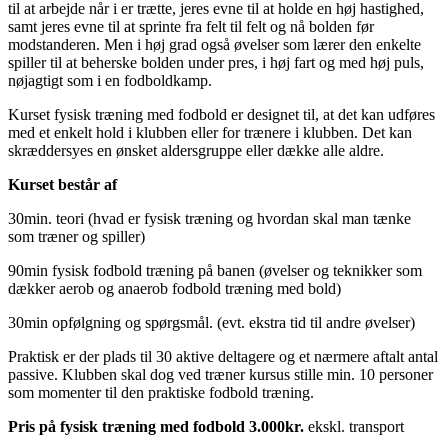
til at arbejde når i er trætte, jeres evne til at holde en høj hastighed,
samt jeres evne til at sprinte fra felt til felt og nå bolden før
modstanderen. Men i høj grad også øvelser som lærer den enkelte
spiller til at beherske bolden under pres, i høj fart og med høj puls,
nøjagtigt som i en fodboldkamp.
Kurset fysisk træning med fodbold er designet til, at det kan udføres
med et enkelt hold i klubben eller for trænere i klubben. Det kan
skræddersyes en ønsket aldersgruppe eller dække alle aldre.
Kurset består af
30min. teori (hvad er fysisk træning og hvordan skal man tænke
som træner og spiller)
90min fysisk fodbold træning på banen (øvelser og teknikker som
dækker aerob og anaerob fodbold træning med bold)
30min opfølgning og spørgsmål. (evt. ekstra tid til andre øvelser)
Praktisk er der plads til 30 aktive deltagere og et nærmere aftalt antal
passive. Klubben skal dog ved træner kursus stille min. 10 personer
som momenter til den praktiske fodbold træning.
Pris på fysisk træning med fodbold 3.000kr.
ekskl. transport